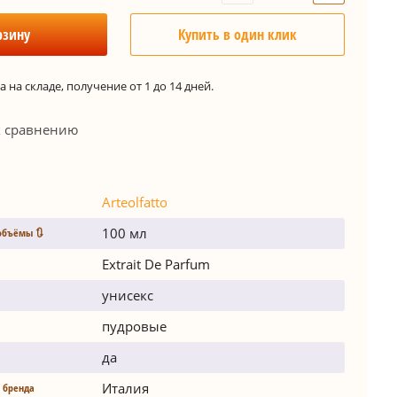
рзину
Купить в один клик
 на складе, получение от 1 до 14 дней.
к сравнению
Arteolfatto
100 мл
объёмы 🔃
Extrait De Parfum
унисекс
пудровые
да
Италия
 бренда