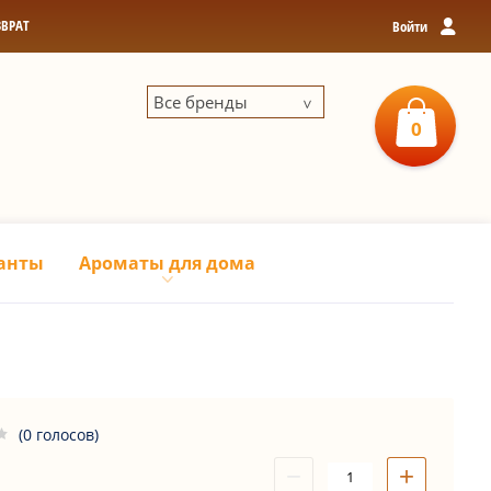
ЗВРАТ
Войти
Все бренды
0
0
р
З
анты
Ароматы для дома
(0 голосов)
−
+