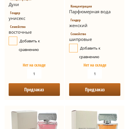
Духи
Концентрация
Парфюмерная вода
Гендер
унисекс
Гендер
женский
Семейство
восточные
Семейство
шипровые
Добавить к
Добавить к
сравнению
сравнению
Нет на складе
Нет на складе
Предзаказ
Предзаказ