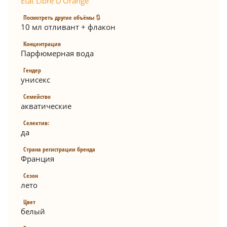
Etat Libre D'Orange
Посмотреть другие объёмы 🔃
10 мл отливант + флакон
Концентрация
Парфюмерная вода
Гендер
унисекс
Семейство
акватические
Селектив:
да
Страна регистрации бренда
Франция
Сезон
лето
Цвет
белый