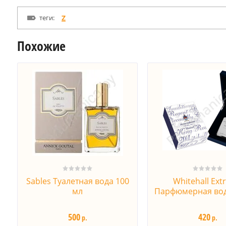
теги:
Z
Похожие
Sables Туалетная вода 100
Whitehall Ex
мл
Парфюмерная вод
500
420
р.
р.