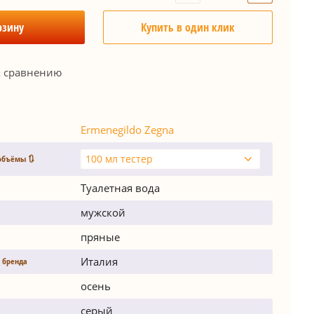
рзину
Купить в один клик
к сравнению
Ermenegildo Zegna
100 мл тестер
объёмы 🔃
Туалетная вода
мужской
пряные
Италия
 бренда
осень
серый