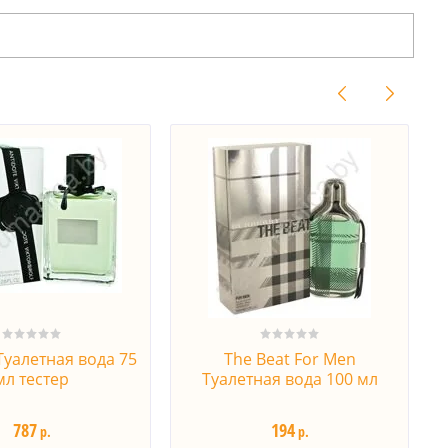
Туалетная вода 75
The Beat For Men
мл тестер
Туалетная вода 100 мл
787
194
р.
р.