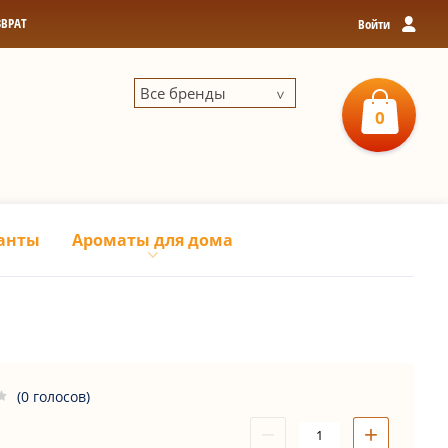
ЗВРАТ
Войти
Все бренды
0
0
р
З
анты
Ароматы для дома
(0 голосов)
−
+