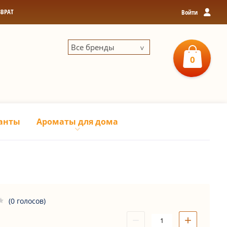
ЗВРАТ
Войти
Все бренды
0
0
р
З
анты
Ароматы для дома
(0 голосов)
−
+