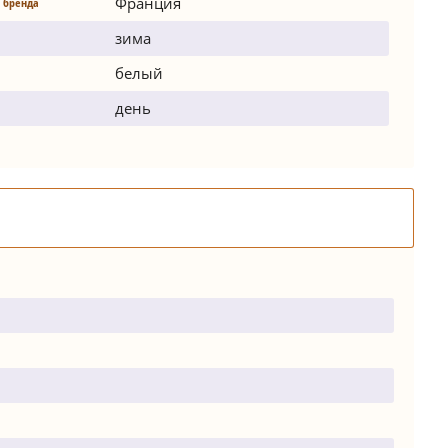
Франция
 бренда
зима
белый
день