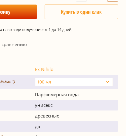
рзину
Купить в один клик
 на складе получение от 1 до 14 дней.
к сравнению
Ex Nihilo
100 мл
объёмы 🔃
Парфюмерная вода
унисекс
древесные
да