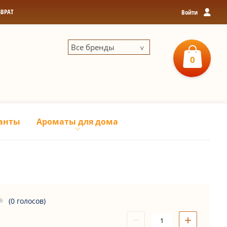
ЗВРАТ
Войти
Все бренды
0
0
р
З
анты
Ароматы для дома
(0 голосов)
−
+