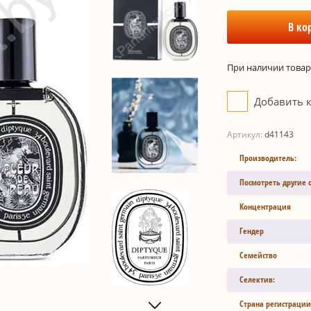
В ко
При наличии товара
Добавить 
Артикул:
d41143
Производитель:
Посмотреть другие 
Концентрация
Гендер
Семейство
Селектив:
Страна регистрации