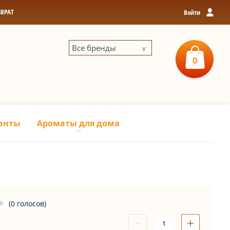
ЗВРАТ
Войти
Все бренды
0
0
р
З
анты
Ароматы для дома
(0 голосов)
−
+