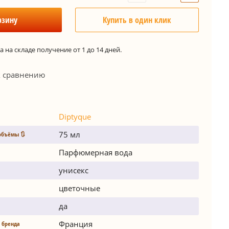
рзину
Купить в один клик
 на складе получение от 1 до 14 дней.
к сравнению
Diptyque
75 мл
объёмы 🔃
Парфюмерная вода
унисекс
цветочные
да
Франция
 бренда