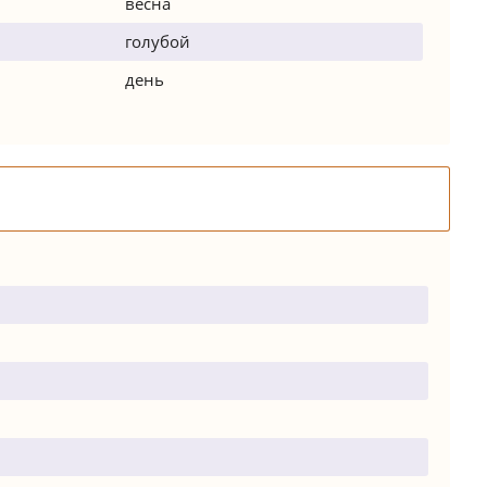
весна
голубой
день