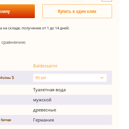
рзину
Купить в один клик
 на складе, получение от 1 до 14 дней.
к сравнению
Baldessarini
90 мл
объёмы 🔃
Туалетная вода
мужской
древесные
Германия
 бренда