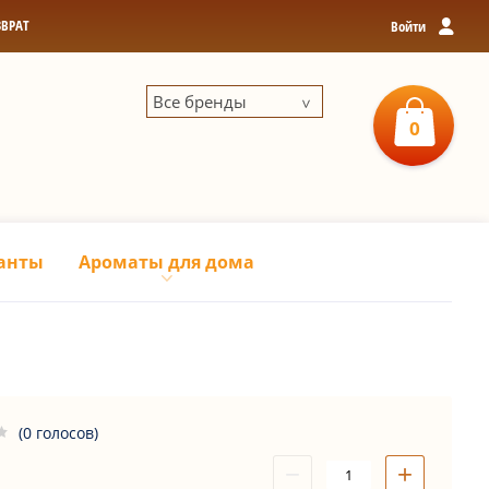
ЗВРАТ
Войти
Все бренды
0
0
р
З
анты
Ароматы для дома
(0 голосов)
−
+