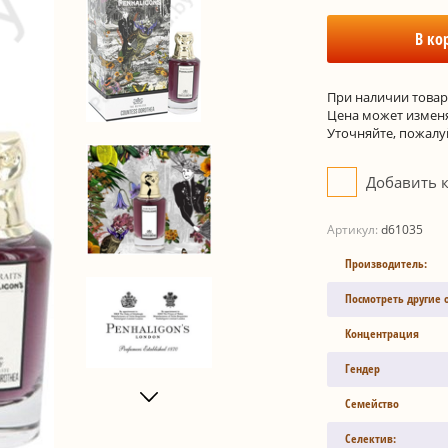
В ко
При наличии товара
Цена может изменя
Уточняйте, пожалуй
Добавить 
Артикул:
d61035
Производитель:
Посмотреть другие 
Концентрация
Гендер
Семейство
Селектив: