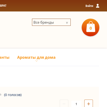
ЗВРАТ
Войти
Все бренды
0
0
р
З
анты
Ароматы для дома
(0 голосов)
−
+