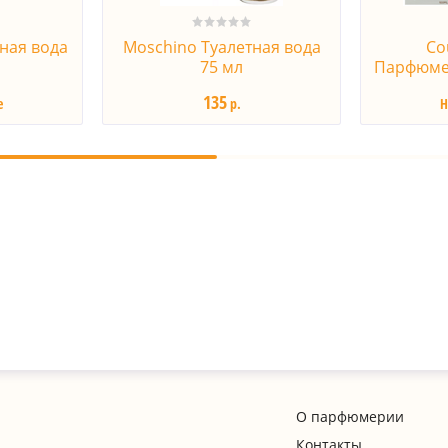
ная вода
Moschino Туалетная вода
Co
75 мл
Парфюмер
135
е
р.
Н
О парфюмерии
Контакты