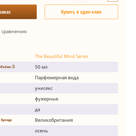
заказ
Купить в один клик
к сравнению
The Beautiful Mind Series
50 мл
объёмы 🔃
Парфюмерная вода
унисекс
фужерные
да
Великобритания
 бренда
осень