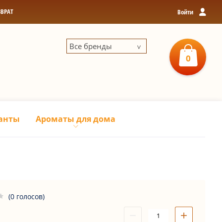
ЗВРАТ
Войти
Все бренды
0
0
р
З
анты
Ароматы для дома
(0 голосов)
−
+