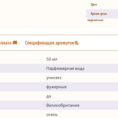
Цвет
Время суток
поделиться:
оплата 🚚
Спецификация ароматов📃
50 мл
Парфюмерная вода
унисекс
фужерные
да
Великобритания
осень